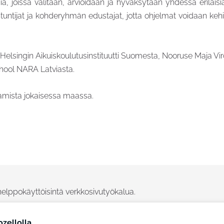
sia, joissa valitaan, arvioidaan ja hyväksytään yhdessä erilai
iantuntijat ja kohderyhmän edustajat, jotta ohjelmat voidaan 
 ja Helsingin Aikuiskoulutusinstituutti Suomesta, Nooruse Maja 
hool NARA Latviasta.
paamista jokaisessa maassa.
lppokäyttöisintä verkkosivutyökalua.
zellolla