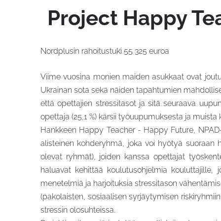
Project Happy Te
Nordplusin rahoitustuki 55 325 euroa
Viime vuosina monien maiden asukkaat ovat joutun
Ukrainan sota sekä näiden tapahtumien mahdolliset p
että opettajien stressitasot ja sitä seuraava uupum
opettaja (25,1 %) kärsii työuupumuksesta ja muista ko
Hankkeen Happy Teacher - Happy Future, NPAD-2024
alisteinen kohderyhmä, joka voi hyötyä suoraan ha
olevat ryhmät), joiden kanssa opettajat työskent
haluavat kehittää koulutusohjelmia kouluttajille
menetelmiä ja harjoituksia stressitason vähentämisek
(pakolaisten, sosiaalisen syrjäytymisen riskiryhmiin
stressin olosuhteissa.