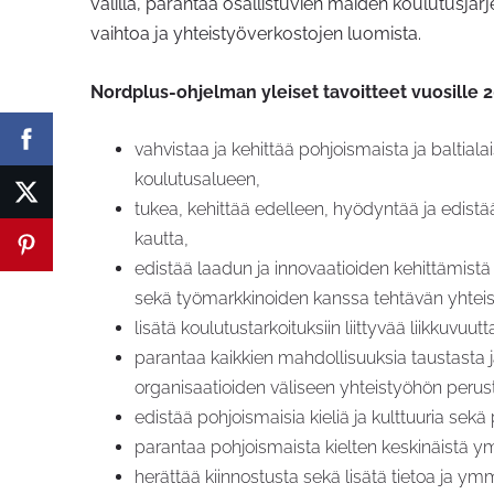
välillä, parantaa osallistuvien maiden koulutusjär
vaihtoa ja yhteistyöverkostojen luomista.
Nordplus-ohjelman yleiset tavoitteet vuosille 
vahvistaa ja kehittää pohjoismaista ja baltia
koulutusalueen,
tukea, kehittää edelleen, hyödyntää ja edistä
kautta,
edistää laadun ja innovaatioiden kehittämistä
sekä työmarkkinoiden kanssa tehtävän yhteist
lisätä koulutustarkoituksiin liittyvää liikkuvuu
parantaa kaikkien mahdollisuuksia taustasta ja
organisaatioiden väliseen yhteistyöhön perus
edistää pohjoismaisia kieliä ja kulttuuria sekä
parantaa pohjoismaista kielten keskinäistä ymmä
herättää kiinnostusta sekä lisätä tietoa ja ymm