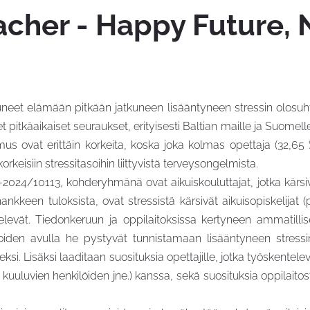
acher - Happy Future
eet elämään pitkään jatkuneen lisääntyneen stressin olosuh
itkäaikaiset seuraukset, erityisesti Baltian maille ja Suomelle
us ovat erittäin korkeita, koska joka kolmas opettaja (32,65 %
rkeisiin stressitasoihin liittyvistä terveysongelmista.
/10113, kohderyhmänä ovat aikuiskouluttajat, jotka kärsivät 
nkkeen tuloksista, ovat stressistä kärsivät aikuisopiskelijat
elevät. Tiedonkeruun ja oppilaitoksissa kertyneen ammatill
, joiden avulla he pystyvät tunnistamaan lisääntyneen stress
si. Lisäksi laaditaan suosituksia opettajille, jotka työskentel
 kuuluvien henkilöiden jne.) kanssa, sekä suosituksia oppilaitost