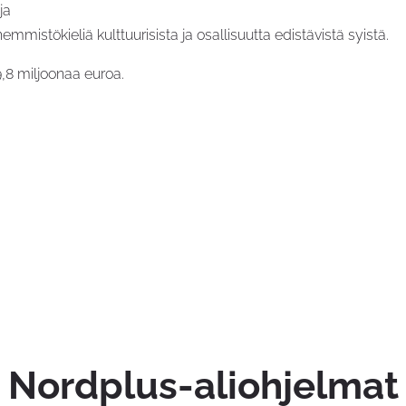
ja
mistökieliä kulttuurisista ja osallisuutta edistävistä syistä.
,8 miljoonaa euroa.
Nordplus-aliohjelmat