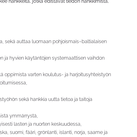
kee hankkeita, jotka edistävät tiedon hankkimista,
iva, sekä auttaa luomaan pohjoismais–baltialaisen
ten ja hyvien käytäntöjen systemaattisen vaihdon
tä oppimista varten koulutus- ja harjoitusyhteistyön
toitumisessa,
työhön sekä hankkia uutta tietoa ja taitoja
inäistä ymmärrystä,
tyisesti lasten ja nuorten keskuudessa,
a, suomi, fääri, grönlanti, islanti, norja, saame ja