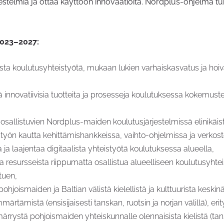
jestelmiä ja ottaa käyttöön innovaatioita. Nordplus-ohjelma tu
2023–2027:
laista koulutusyhteistyötä, mukaan lukien varhaiskasvatus ja ho
ä innovatiivisia tuotteita ja prosesseja koulutuksessa kokemus
 osallistuvien Nordplus-maiden koulutusjärjestelmissä elinikäis
yön kautta kehittämishankkeissa, vaihto-ohjelmissa ja verkos
tta ja laajentaa digitaalista yhteistyötä koulutuksessa alueella,
 resursseista riippumatta osallistua alueelliseen koulutusyhteis
tuen,
 pohjoismaiden ja Baltian välistä kielellistä ja kulttuurista kesk
rtämistä (ensisijaisesti tanskan, ruotsin ja norjan välillä), eri
ärrystä pohjoismaiden yhteiskunnalle olennaisista kielistä (tansk