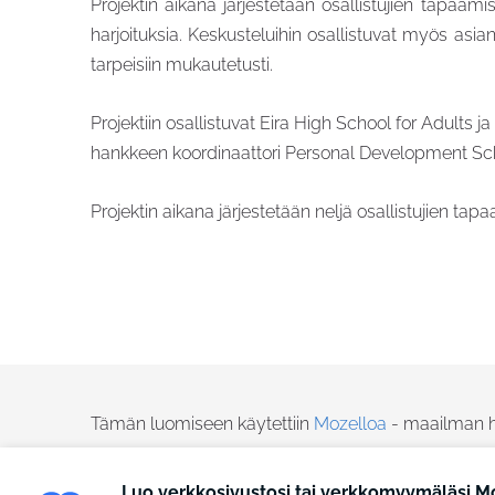
Projektin aikana järjestetään osallistujien tapaami
harjoituksia. Keskusteluihin osallistuvat myös as
tarpeisiin mukautetusti.
Projektiin osallistuvat Eira High School for Adults
hankkeen koordinaattori Personal Development Sc
Projektin aikana järjestetään neljä osallistujien ta
Tämän luomiseen käytettiin
Mozelloa
- maailman he
Luo verkkosivustosi tai verkkomyymäläsi Mo