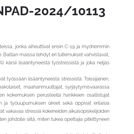
, NPAD-2024/10113
teissa, jonka aiheuttivat ensin C-19 ja myöhemmin
. Baltian maissa tehdyt eri tutkimukset vahvistavat,
) kärsii lisääntyneestä työstressistä ja joka neljäs
työssään lisääntyneestä stressistä. Toissijainen,
 (pakolaiset, maahanmuuttajat, syrjäytymisvaarassa
isen kokemuksen perusteella hankkeen osallistujat
in ja työuupumuksen oireet sekä oppivat erilaisia
evät vakavaa stressiä kokeneiden aikuisopiskelijoiden
en johdolle siitä, miten tukea opettajia pitkittyneen