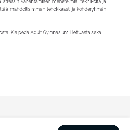
sia stressin vähentämisen menetelmiä, tekniikoita ja
kehittää mahdollisimman tehokkaasti ja kohderyhmän
Virosta, Klaipėda Adult Gymnasium Liettuasta sekä